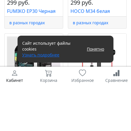
299 руб.
299 руб.
FUMIKO EP30 Черная
HOCO M34 белая
в разных городах
в разных городах
Сайт использует файлы
cookies
Понятно
Узнать подробнее
Кабинет
Корзина
Избранное
Сравнение
299 руб.
299 руб.
MoreChoice G38
Vixion в ассортименте
чёрная
в разных городах
в разных городах