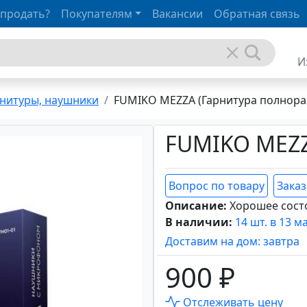
 продать?
Покупателям
Вакансии
Обратная связь
И
нитуры, наушники
FUMIKO MEZZA (Гарнитура полнора
FUMIKO MEZ
Вопрос по товару
Заказ
Описание:
Хорошее сост
В наличии:
14 шт. в 13 м
Доставим на дом: завтра
900 ₽
Отслеживать цену