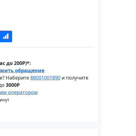
с до 200Р)*:
мить обращение
е? Наберите
88001001890
и получите
 до
3000Р
шим оператором
минут