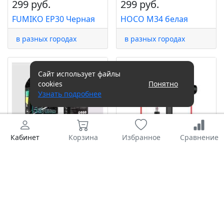
299 руб.
299 руб.
FUMIKO EP30 Черная
HOCO M34 белая
в разных городах
в разных городах
Сайт использует файлы
cookies
Понятно
Узнать подробнее
Кабинет
Корзина
Избранное
Сравнение
299 руб.
299 руб.
MoreChoice G38
Vixion в ассортименте
чёрная
в разных городах
в разных городах