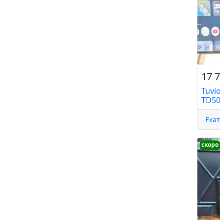
17 7
Tuvi
TD5
Ека
скоро