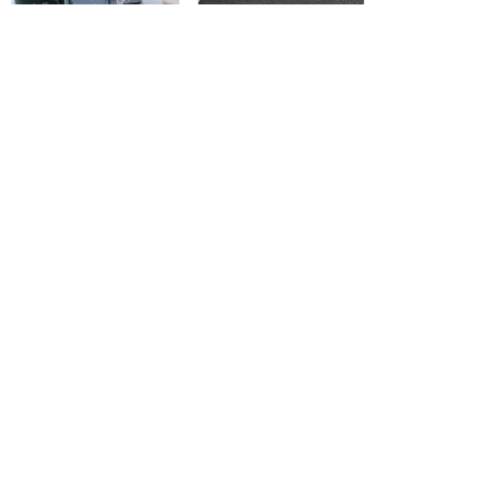
новинка
13 000 руб.
13 000 руб.
HEC R1 43 S 4K
Polar
(DH1U8AD03RU)
P43U51T2SCSM
Ангарск
Иркутск
новинка