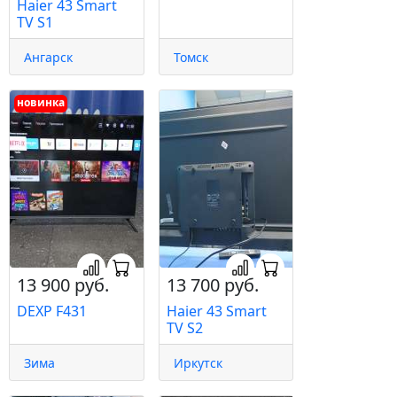
Haier 43 Smart
TV S1
Ангарск
Томск
новинка
13 900 руб.
13 700 руб.
DEXP F431
Haier 43 Smart
TV S2
Зима
Иркутск