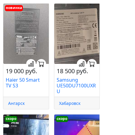
новинка
19 000 руб.
18 500 руб.
Haier 50 Smart
Samsung
TV S3
UE50DU7100UXR
U
Ангарск
Хабаровск
скоро
скоро