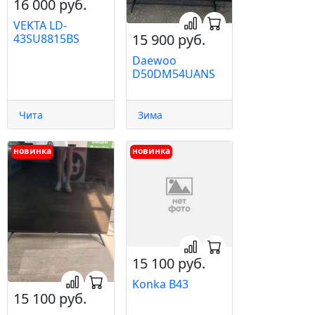
16 000 руб.
VEKTA LD-
15 900 руб.
43SU8815BS
Daewoo
D50DM54UANS
Чита
Зима
новинка
новинка
15 100 руб.
Konka B43
15 100 руб.