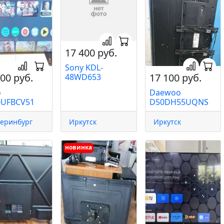
17 400 руб.
Sony KDL-
00 руб.
17 100 руб.
48WD653
o
Daewoo
0UFBCV51
D50DH55UQNS
теринбург
Иркутск
Иркутск
новинка