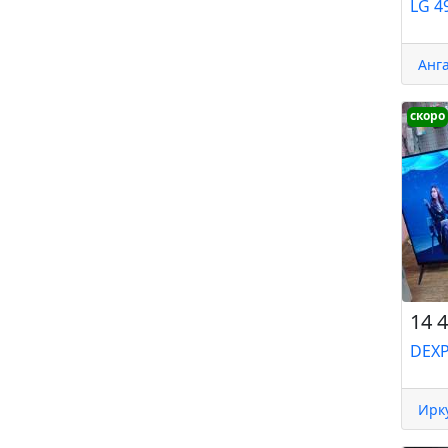
LG 4
Анг
скоро
14 4
DEXP
Ирк