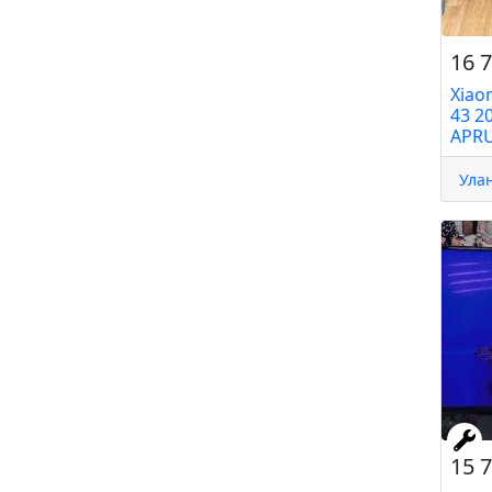
16 7
Xiao
43 2
APRU
Улан
15 7