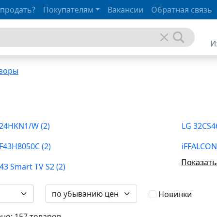
 продать?
Покупателям
Вакансии
Обратная связь
И
изоры
24HKN1/W (2)
LG 32CS46
F43H8050C (2)
iFFALCON 
Показать
43 Smart TV S2 (2)
Новинки
но: 157 товаров