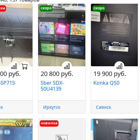
нка
скоро
скоро
00 руб.
20 800 руб.
19 900 руб.
55P715
Sber SDX-
Konka Q50
50U4139
ск
Иркутск
Саянск
новинка