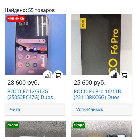
Найдено: 55 товаров
новинка
28 600 руб.
25 600 руб.
POCO F7 12/512G
POCO F6 Pro 16/1TB
(25053PC47G) Duos
(23113RKC6G) Duos
Чита
Усть-Илимск
скоро
скоро