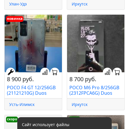
Улан-Удэ
Иркутск
новинка
8 900 руб.
8 700 руб.
POCO F4 GT 12/256GB
POCO M6 Pro 8/256GB
(21121210G) Duos
(2312FPCA6G) Duos
Усть-Илимск
Иркутск
скоро
скоро
Сайт использует файлы