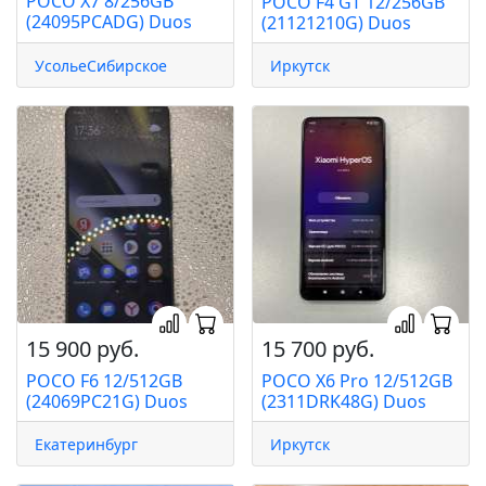
POCO X7 8/256GB
POCO F4 GT 12/256GB
(24095PCADG) Duos
(21121210G) Duos
УсольеСибирское
Иркутск
15 900 руб.
15 700 руб.
POCO F6 12/512GB
POCO X6 Pro 12/512GB
(24069PC21G) Duos
(2311DRK48G) Duos
Екатеринбург
Иркутск