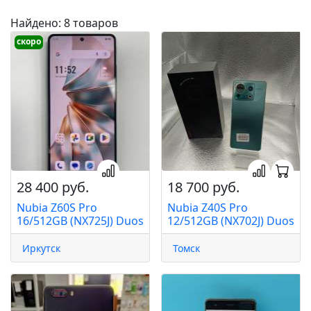
Найдено: 8 товаров
скоро
28 400 руб.
18 700 руб.
Nubia Z60S Pro
Nubia Z40S Pro
16/512GB (NX725J) Duos
12/512GB (NX702J) Duos
Иркутск
Томск