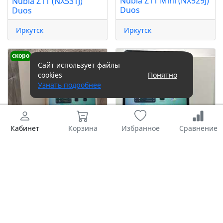
Nubia Z11 Mini (NX529J)
Nubia Z11 (NX531J)
Duos
Duos
Иркутск
Иркутск
скоро
Сайт использует файлы
cookies
Понятно
Узнать подробнее
Кабинет
Корзина
Избранное
Сравнение
18 200 руб.
17 300 руб.
Apple iPad Air 3 2019
Apple iPad Air 3 2019
256GB (A2152) (без SIM)
64GB
(A2123/2153/2154) (с
SIM)
Томск
Новосибирск