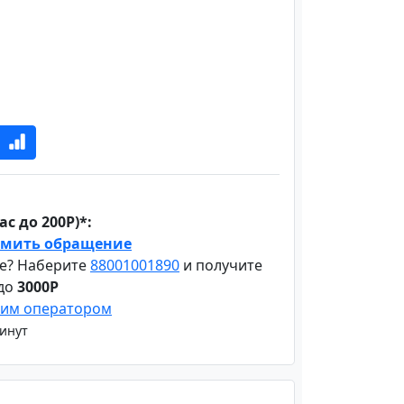
с до 200Р)*:
мить обращение
е? Наберите
88001001890
и получите
 до
3000Р
шим оператором
минут