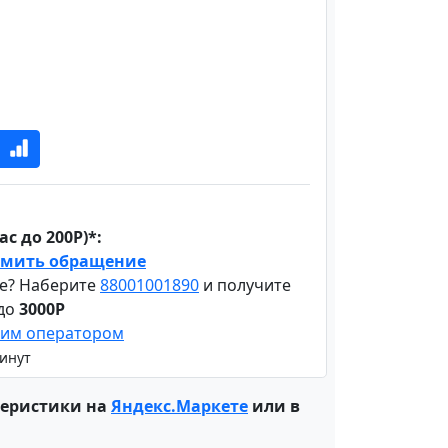
с до 200Р)*:
мить обращение
е? Наберите
88001001890
и получите
 до
3000Р
шим оператором
минут
теристики на
Яндекс.Маркете
или в