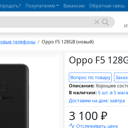
 продать?
Покупателям
Вакансии
Обратная связь
И
товые телефоны
Oppo F5 128GB (новый)
Oppo F5 128
Вопрос по товару
Заказ
Описание:
Хорошее сост
В наличии:
5 шт. в 5 маг
Доставим на дом: завтра
3 100 ₽
Отслеживать цену