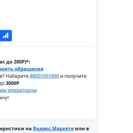
с до 200Р)*:
мить обращение
е? Наберите
88001001890
и получите
 до
3000Р
шим оператором
минут
теристики на
Яндекс.Маркете
или в