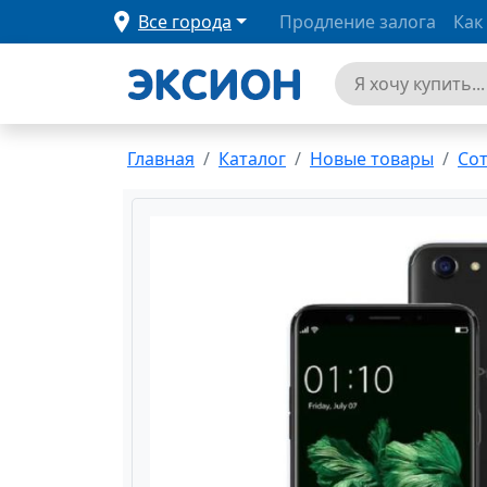
Все города
Продление залога
Как
Главная
Каталог
Новые товары
Со