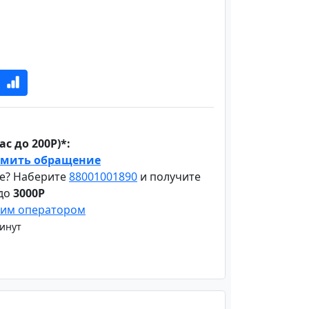
с до 200Р)*:
мить обращение
е? Наберите
88001001890
и получите
 до
3000Р
шим оператором
минут