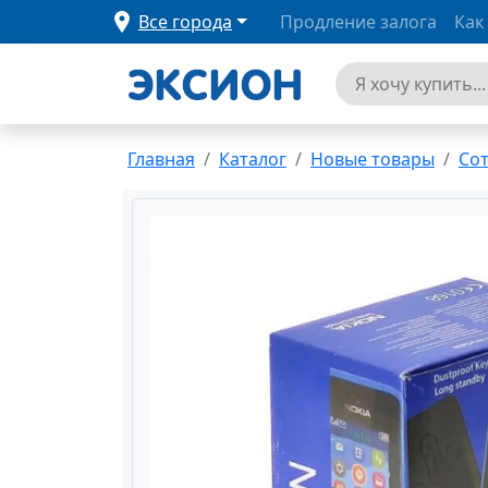
Все города
Продление залога
Как
Главная
Каталог
Новые товары
Со