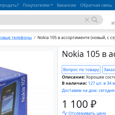
 продать?
Покупателям
Вакансии
Обратная связь
И
товые телефоны
Nokia 105 в ассортименте (новый, с сз
Nokia 105 в 
Вопрос по товару
Заказ
Описание:
Хорошее сост
В наличии:
127 шт. в 34 
Доставим на дом: сегодня
1 100 ₽
Отслеживать цену