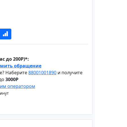
с до 200Р)*:
мить обращение
е? Наберите
88001001890
и получите
 до
3000Р
шим оператором
минут