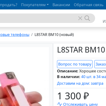
 продать?
Покупателям
Вакансии
Обратная связь
И
товые телефоны
L8STAR BM10 (новый)
L8STAR BM10
Вопрос по товару
Заказ
Описание:
Хорошее сост
В наличии:
40 шт. в 34 м
Доставим на дом: завтра
1 300 ₽
Отслеживать цену