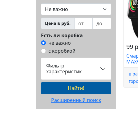
Цена в руб.
Есть ли коробка
не важно
99 р
с коробкой
Смар
MAXV
Фильтр
характеристик
в р
гор
Найти!
Расширенный поиск