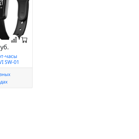
уб.
т-часы
I SW-01
азных
одах