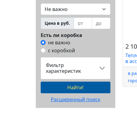
Цена в руб.
Есть ли коробка
не важно
2 10
с коробкой
Тепл
в ас
Фильтр
характеристик
в р
гор
Найти!
Расширенный поиск