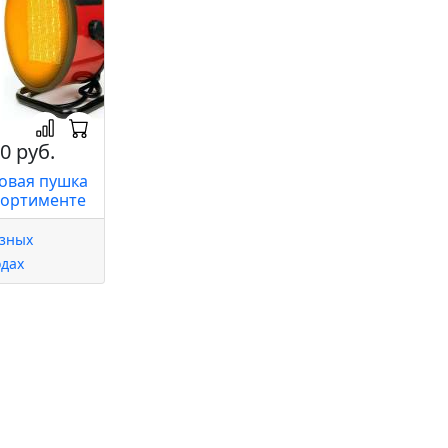
0 руб.
овая пушка
сортименте
азных
одах