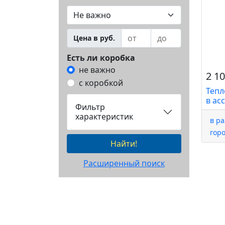
Цена в руб.
Есть ли коробка
не важно
2 10
с коробкой
Тепл
в ас
Фильтр
характеристик
в р
гор
Найти!
Расширенный поиск