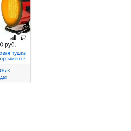
0 руб.
овая пушка
сортименте
азных
одах