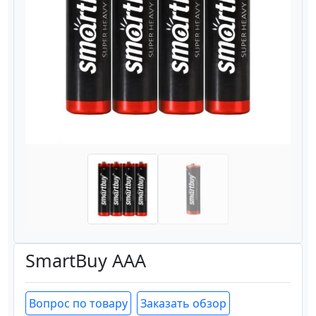
Назад
Вперёд
SmartBuy AAA
Вопрос по товару
Заказать обзор