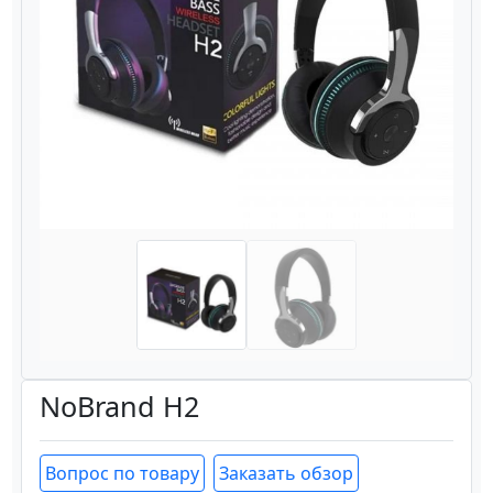
Назад
Вперёд
NoBrand H2
Вопрос по товару
Заказать обзор