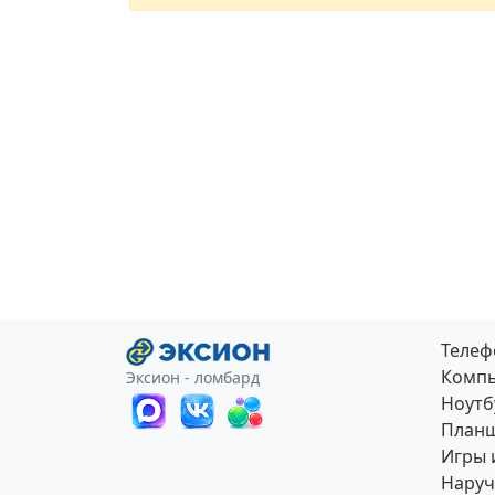
Теле
Компь
Эксион - ломбард
Ноутб
План
Игры 
Наруч