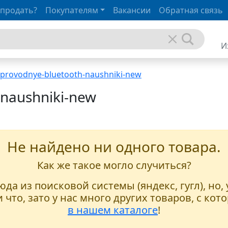
 продать?
Покупателям
Вакансии
Обратная связь
И
provodnye-bluetooth-naushniki-new
-naushniki-new
Не найдено ни одного товара.
Как же такое могло случиться?
да из поисковой системы (яндекс, гугл), но,
 что, зато у нас много других товаров, с к
в нашем каталоге
!