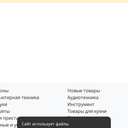
фоны
Новые товары
ютерная техника
Аудиотехника
уки
Инструмент
шеты
Товары для кухни
и приставки
Товары для дома
Сайт использует файлы
ные и умные часы
Скупка по почте