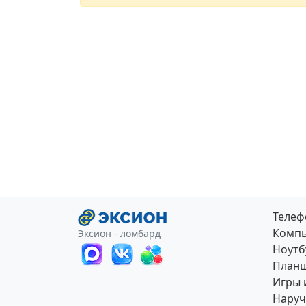
Теле
Компь
Эксион - ломбард
Ноутб
План
Игры 
Наруч