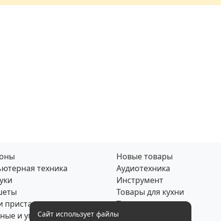
фоны
Новые товары
ютерная техника
Аудиотехника
уки
Инструмент
шеты
Товары для кухни
и приставки
Товары для дома
Сайт использует файлы
ные и умные часы
Скупка по почте