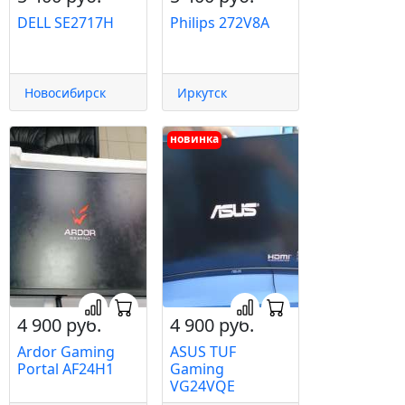
DELL SE2717H
Philips 272V8A
Новосибирск
Иркутск
новинка
4 900 руб.
4 900 руб.
Ardor Gaming
ASUS TUF
Portal AF24H1
Gaming
VG24VQE