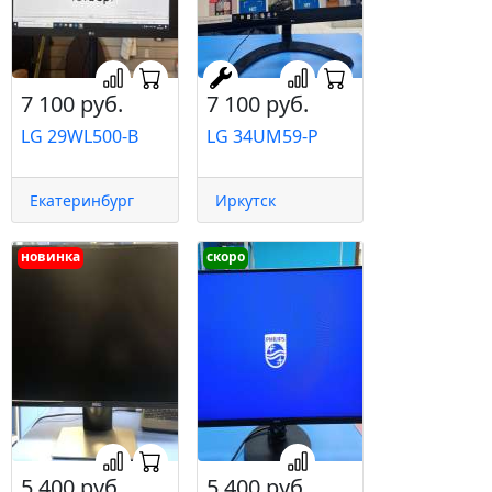
7 100 руб.
7 100 руб.
LG 29WL500-B
LG 34UM59-P
Екатеринбург
Иркутск
новинка
скоро
5 400 руб.
5 400 руб.