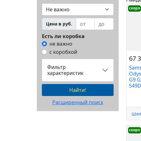
скоро
Цена в руб.
Есть ли коробка
не важно
с коробкой
67 3
Фильтр
Sam
характеристик
Odys
G9 G
S49
Найти!
Расширенный поиск
Шел
скоро