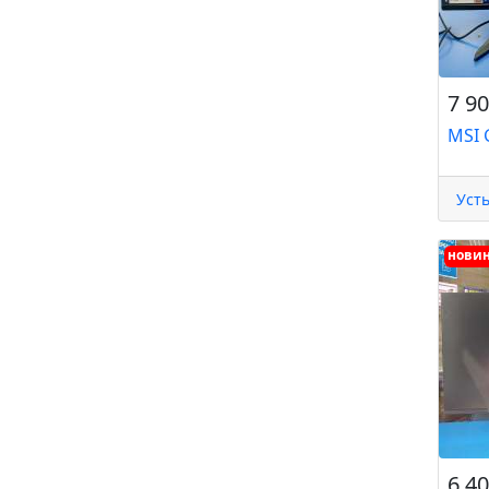
7 90
MSI 
Уст
нови
6 40