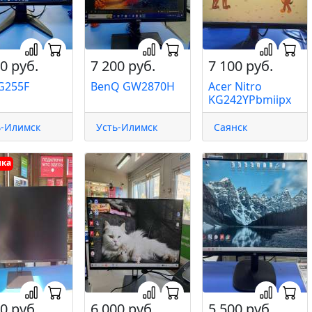
0 руб.
7 200 руб.
7 100 руб.
G255F
BenQ GW2870H
Acer Nitro
KG242YPbmiipx
ь-Илимск
Усть-Илимск
Саянск
нка
0 руб.
6 000 руб.
5 500 руб.