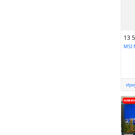
13 5
MSI 
Ирк
нови