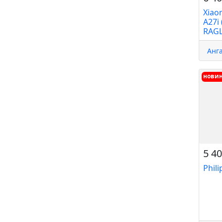
Xiao
A27i
RAGL
Анг
нови
5 40
Phil