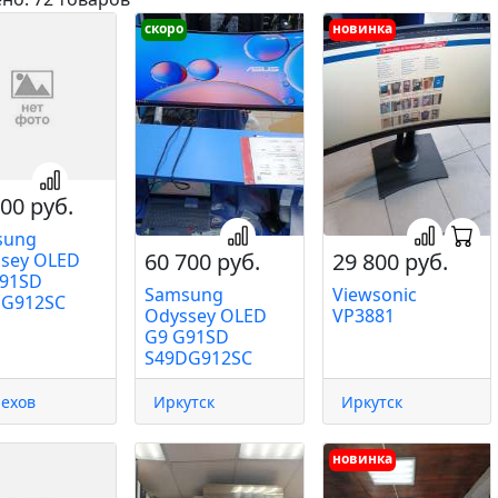
скоро
новинка
00 руб.
sung
60 700 руб.
29 800 руб.
sey OLED
91SD
Samsung
Viewsonic
DG912SC
Odyssey OLED
VP3881
G9 G91SD
S49DG912SC
ехов
Иркутск
Иркутск
новинка