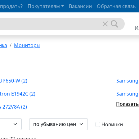
 продать?
Покупателям
Вакансии
Обратная связь
И
ика
Мониторы
UP650-W (2)
Samsung 
tron E1942C (2)
Samsung 
Показать
s 272V8A (2)
Новинки
но: 72 товаров