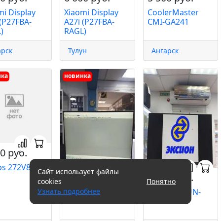
mi Display
Xiaomi Display
CoolerMaster
 (P27FBA-
A27i (P27FBA-
CMI-GA241
)
RAGL)
арск
Тулун
Ангарск
нка
новинка
0 руб.
ips 272V8A
Сайт использует файлы
5 400 руб.
5 100 руб.
cookies
Понятно
Raskat
Sunwind SUN-
Узнать подробнее
I27F10DAW
M27BA103