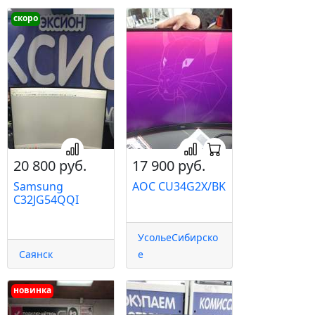
скоро
20 800 руб.
17 900 руб.
Samsung
AOC CU34G2X/BK
C32JG54QQI
УсольеСибирско
Саянск
е
новинка