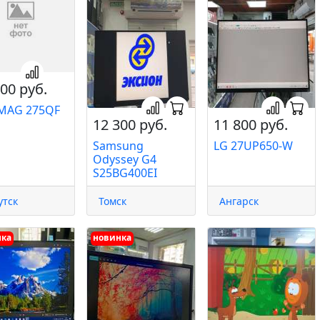
00 руб.
MAG 275QF
12 300 руб.
11 800 руб.
Samsung
LG 27UP650-W
Odyssey G4
S25BG400EI
утск
Томск
Ангарск
нка
новинка