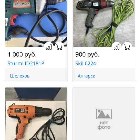
1 000 руб.
900 руб.
Sturm! ID2181P
Skil 6224
Шелехов
Ангарск