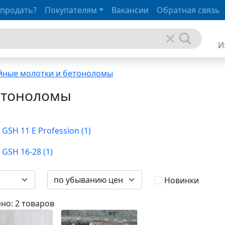
 продать?
Покупателям
Вакансии
Обратная связь
И
йные молотки и бетоноломы
етоноломы
 GSH 11 E Profession (1)
 GSH 16-28 (1)
Новинки
но: 2 товаров