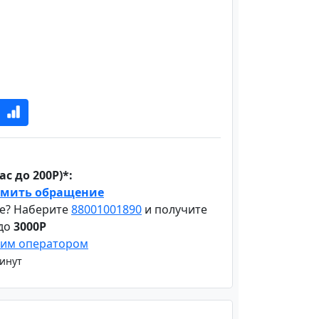
с до 200Р)*:
мить обращение
е? Наберите
88001001890
и получите
 до
3000Р
шим оператором
минут