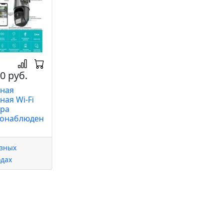
0 руб.
ная
ная Wi-Fi
ра
еонаблюден
азных
одах