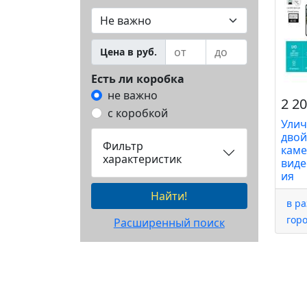
Цена в руб.
Есть ли коробка
не важно
2 20
с коробкой
Улич
двой
Фильтр
каме
характеристик
вид
ия
Найти!
в р
гор
Расширенный поиск