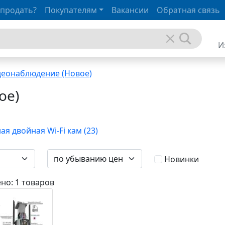
 продать?
Покупателям
Вакансии
Обратная связь
И
деонаблюдение (Новое)
ое)
ая двойная Wi-Fi кам (23)
Новинки
но: 1 товаров