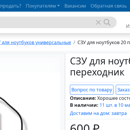
 продать?
Покупателям
Вакансии
Обратная связь
И
 для ноутбуков универсальные
СЗУ для ноутбуков 20 п
СЗУ для ноут
переходник
Вопрос по товару
Заказ
Описание:
Хорошее сост
В наличии:
11 шт. в 10 м
Доставим на дом: завтра
600 ₽