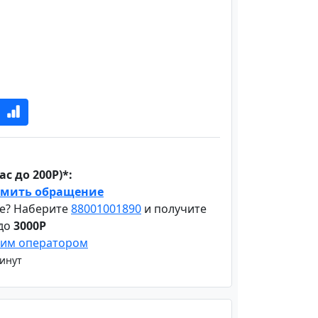
с до 200Р)*:
мить обращение
е? Наберите
88001001890
и получите
 до
3000Р
шим оператором
минут