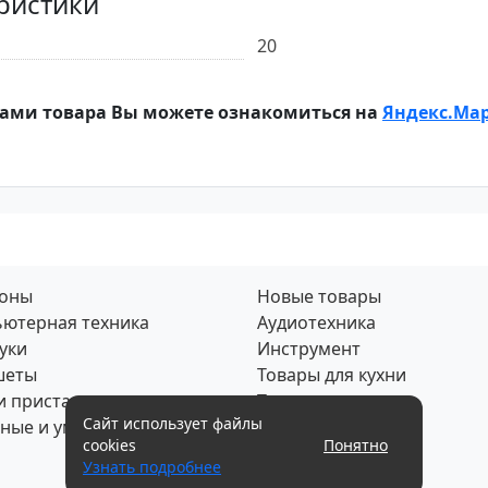
ристики
20
ами товара Вы можете ознакомиться на
Яндекс.Ма
фоны
Новые товары
ютерная техника
Аудиотехника
уки
Инструмент
шеты
Товары для кухни
и приставки
Товары для дома
Сайт использует файлы
ные и умные часы
Скупка по почте
cookies
Понятно
Узнать подробнее