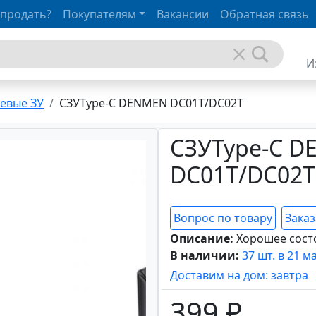
 продать?
Покупателям
Вакансии
Обратная связь
И
евые ЗУ
СЗУType-C DENMEN DC01T/DC02T
СЗУType-C 
DC01T/DC02T
Вопрос по товару
Заказ
Описание:
Хорошее сост
В наличии:
37 шт. в 21 м
Доставим на дом: завтра
399 ₽