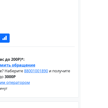
с до 200Р)*:
мить обращение
е? Наберите
88001001890
и получите
 до
3000Р
шим оператором
минут