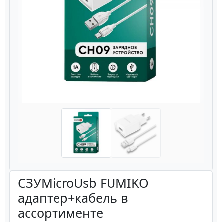
Назад
Вперёд
СЗУMicroUsb FUMIKO
адаптер+кабель в
ассортименте