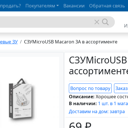
 продать?
Покупателям
Вакансии
Обратная связь
И
евые ЗУ
СЗУMicroUSB Macaron 3A в ассортименте
СЗУMicroUSB
ассортимент
Вопрос по товару
Заказ
Описание:
Хорошее сост
В наличии:
1 шт. в 1 маг
Доставим на дом: завтра
69 ₽