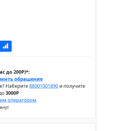
с до 200Р)*:
мить обращение
е? Наберите
88001001890
и получите
 до
3000Р
шим оператором
минут