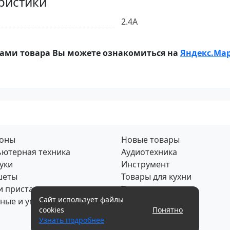
ристики
2.4A
ами товара Вы можете ознакомиться на
Яндекс.Ма
фоны
Новые товары
ютерная техника
Аудиотехника
уки
Инструмент
шеты
Товары для кухни
и приставки
Товары для дома
Сайт использует файлы
ные и умные часы
Скупка по почте
cookies
Понятно
Узнать подробнее