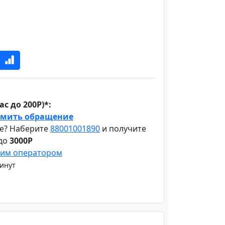
с до 200Р)*:
мить обращение
е? Наберите
88001001890
и получите
 до
3000Р
шим оператором
минут