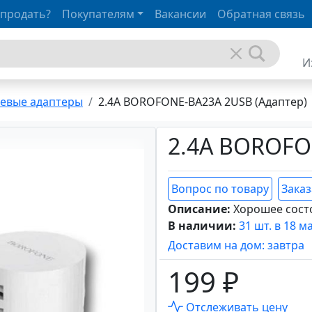
 продать?
Покупателям
Вакансии
Обратная связь
И
тевые адаптеры
2.4A BOROFONE-BA23A 2USB (Адаптер)
2.4A BOROFO
Вопрос по товару
Заказ
Описание:
Хорошее сост
В наличии:
31 шт. в 18 м
Доставим на дом: завтра
199 ₽
Отслеживать цену