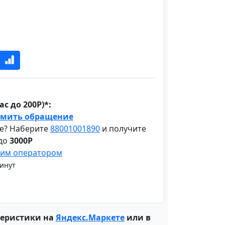
с до 200Р)*:
мить обращение
е? Наберите
88001001890
и получите
 до
3000Р
шим оператором
минут
теристики на
Яндекс.Маркете
или в