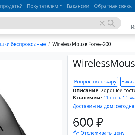
 продать?
Покупателям
Вакансии
Обратная связь
И
шки беспроводные
WirelessMouse Forev-200
WirelessMous
Вопрос по товару
Заказ
Описание:
Хорошее сост
В наличии:
11 шт. в 11 м
Доставим на дом: сегодня
600 ₽
Отслеживать цену