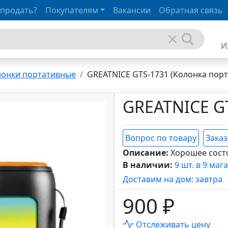
 продать?
Покупателям
Вакансии
Обратная связь
И
лонки портативные
GREATNICE GTS-1731 (Колонка порт
GREATNICE G
Вопрос по товару
Заказ
Описание:
Хорошее сост
В наличии:
9 шт. в 9 маг
Доставим на дом: завтра
900 ₽
Отслеживать цену