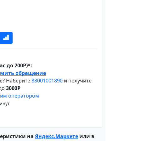
с до 200Р)*:
мить обращение
е? Наберите
88001001890
и получите
 до
3000Р
шим оператором
минут
теристики на
Яндекс.Маркете
или в