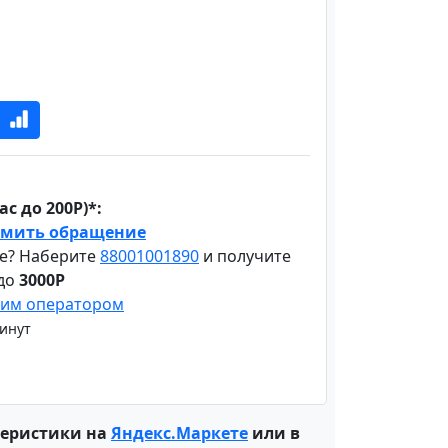
с до 200Р)*:
мить обращение
е? Наберите
88001001890
и получите
 до
3000Р
шим оператором
минут
теристики на
Яндекс.Маркете
или в