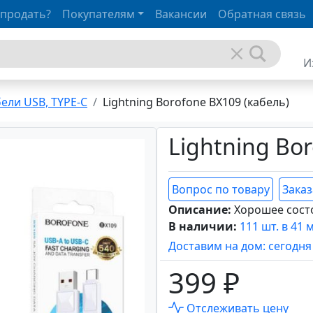
 продать?
Покупателям
Вакансии
Обратная связь
И
ели USB, TYPE-C
Lightning Borofone BX109 (кабель)
Lightning Bo
Вопрос по товару
Заказ
Описание:
Хорошее сост
В наличии:
111 шт. в 41 
Доставим на дом: сегодня
399 ₽
Отслеживать цену