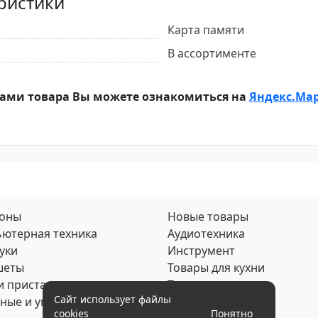
ристики
Карта памяти
В ассортименте
ами товара Вы можете ознакомиться на
Яндекс.Ма
фоны
Новые товары
ютерная техника
Аудиотехника
уки
Инструмент
шеты
Товары для кухни
и приставки
Товары для дома
Сайт использует файлы
ные и умные часы
Скупка по почте
cookies
Понятно