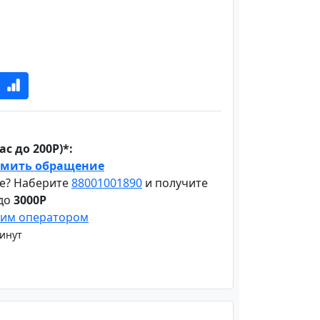
с до 200Р)*:
мить обращение
е? Наберите
88001001890
и получите
 до
3000Р
шим оператором
минут