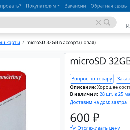
 продать?
Покупателям
Вакансии
Обратная связь
И
эш-карты
microSD 32GB в ассорт.(новая)
microSD 32GB
Вопрос по товару
Заказ
Описание:
Хорошее сост
В наличии:
28 шт. в 25 м
Доставим на дом: завтра
600 ₽
Отслеживать цену