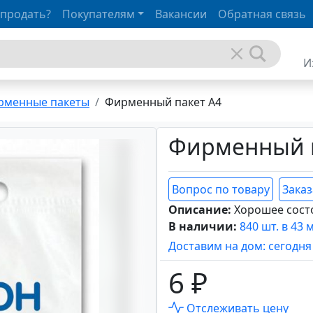
 продать?
Покупателям
Вакансии
Обратная связь
И
рменные пакеты
Фирменный пакет А4
Фирменный п
Вопрос по товару
Заказ
Описание:
Хорошее сост
В наличии:
840 шт. в 43 
Доставим на дом: сегодня
6 ₽
Отслеживать цену