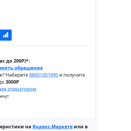
с до 200Р)*:
мить обращение
е? Наберите
88001001890
и получите
 до
3000Р
шим оператором
минут
теристики на
Яндекс.Маркете
или в