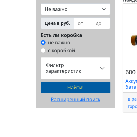
Цена в руб.
Есть ли коробка
не важно
с коробкой
Фильтр
характеристик
600 
Акку
бата
Найти!
Расширенный поиск
в р
гор