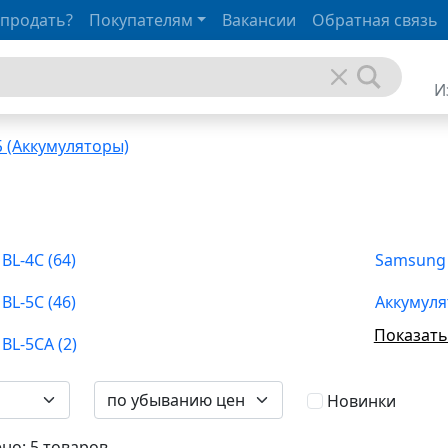
 продать?
Покупателям
Вакансии
Обратная связь
И
 (Аккумуляторы)
Nokia BL-4C (64)
Nokia BL-5C (46)
Аккумуля
Показать
Nokia BL-5CA (2)
Новинки
но: 5 товаров