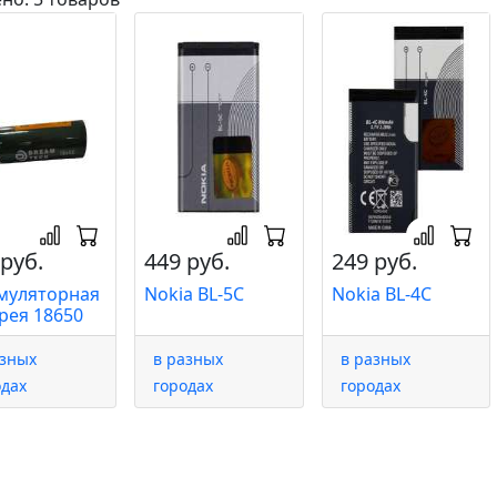
руб.
449 руб.
249 руб.
муляторная
Nokia BL-5C
Nokia BL-4C
рея 18650
азных
в разных
в разных
одах
городах
городах