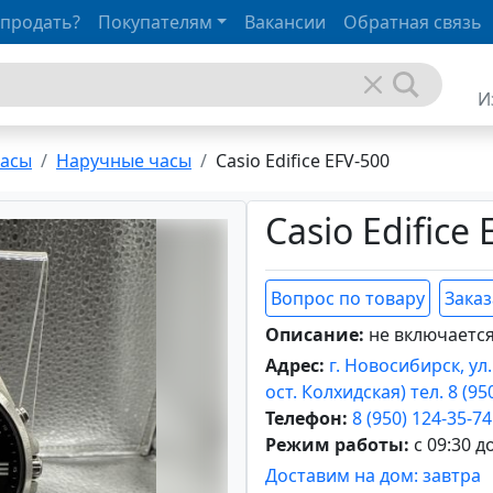
 продать?
Покупателям
Вакансии
Обратная связь
И
часы
Наручные часы
Casio Edifice EFV-500
Casio Edifice
Вопрос по товару
Заказ
Описание:
не включаетс
Адрес:
г. Новосибирск, ул
ост. Колхидская) тел. 8 (95
Телефон:
8 (950) 124-35-74
Режим работы:
с 09:30 д
Доставим на дом: завтра