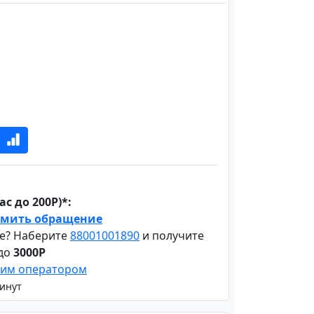
с до 200Р)*:
мить обращение
е? Наберите
88001001890
и получите
 до
3000Р
шим оператором
минут