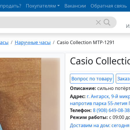
 продать?
Покупателям
Вакансии
Обратная связь
И
часы
Наручные часы
Casio Collection MTP-1291
Casio Collect
Вопрос по товару
Заказ
Описание:
сильно потёр
Адрес:
г. Ангарск, 9-й ми
напротив парка 55-летия
Телефон:
8 (908) 649-08-38
Режим работы:
с 09:00 д
Доставим на дом: сегодня