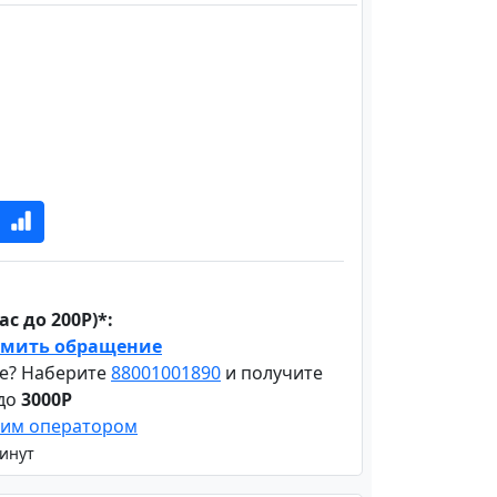
с до 200Р)*:
мить обращение
е? Наберите
88001001890
и получите
 до
3000Р
шим оператором
минут