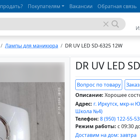
 продать?
Покупателям
Вакансии
Обратная связь
И
Лампы для маникюра
DR UV LED SD-6325 12W
DR UV LED S
Вопрос по товару
Заказ
Описание:
Хорошее состо
Адрес:
г. Иркутск, мкр-н 
Школа №4)
Телефон:
8 (950) 122-55-53
Режим работы:
с 09:30 д
Доставим на дом: завтра