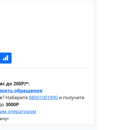
с до 200Р)*:
мить обращение
е? Наберите
88001001890
и получите
 до
3000Р
шим оператором
минут