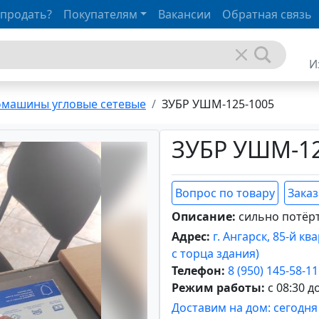
 продать?
Покупателям
Вакансии
Обратная связь
И
машины угловые сетевые
ЗУБР УШМ-125-1005
ЗУБР УШМ-12
Вопрос по товару
Заказ
Описание:
сильно потёр
Адрес:
г. Ангарск, 85-й кв
с торца здания)
Телефон:
8 (950) 145-58-11
Режим работы:
с 08:30 д
Доставим на дом: сегодня