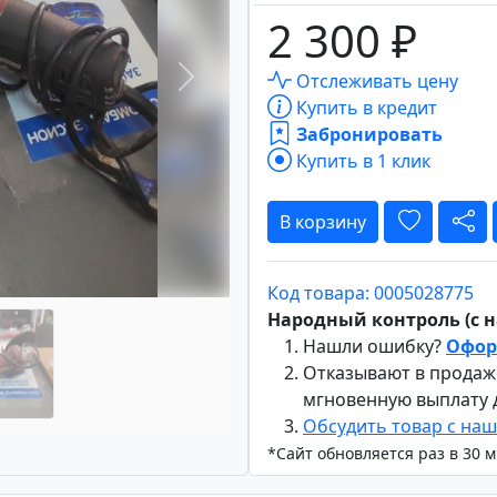
2 300 ₽
Отслеживать цену
Вперёд
Купить в кредит
Забронировать
Купить в 1 клик
В корзину
Код товара: 0005028775
Народный контроль (с на
Нашли ошибку?
Офор
Отказывают в продаж
мгновенную выплату
Обсудить товар с на
*Сайт обновляется раз в 30 