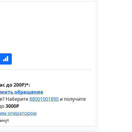
с до 200Р)*:
мить обращение
е? Наберите
88001001890
и получите
 до
3000Р
шим оператором
минут