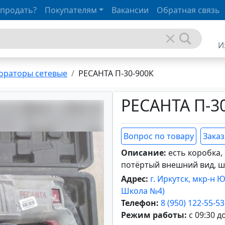
 продать?
Покупателям
Вакансии
Обратная связь
И
ораторы сетевые
РЕСАНТА П-30-900К
РЕСАНТА П-3
Вопрос по товару
Заказ
Описание:
есть коробка,
потёртый внешний вид, 
Адрес:
г. Иркутск, мкр-н 
Школа №4)
Телефон:
8 (950) 122-55-53
Режим работы:
с 09:30 д