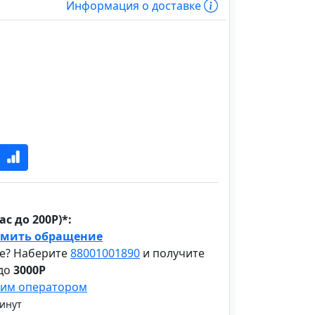
Информация о доставке
с до 200Р)*:
мить обращение
е? Наберите
88001001890
и получите
 до
3000Р
шим оператором
минут