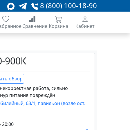
8 (800) 100-18-90
збранное
Сравнение
Корзина
Кабинет
0-900К
ать обзор
 некорректная работа, сильно
шнур питания повреждён
Юбилейный, 63/1, павильон (возле ост.
о 20:00