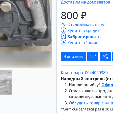
Доставим на дом: завтра
800 ₽
Вперёд
Отслеживать цену
Купить в кредит
Забронировать
Купить в 1 клик
В корзину
Код товара: 0044020380
Народный контроль (с на
Нашли ошибку?
Офор
Отказывают в продаж
мгновенную выплату
Обсудить товар с на
*Сайт обновляется раз в 30 