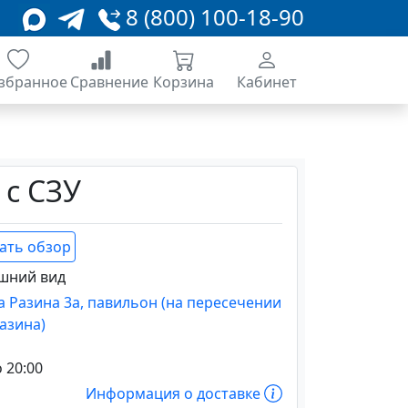
8 (800) 100-18-90
збранное
Сравнение
Корзина
Кабинет
 с СЗУ
ать обзор
шний вид
ана Разина 3а, павильон (на пересечении
Разина)
о 20:00
Информация о доставке