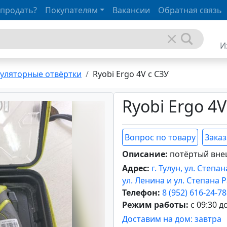
 продать?
Покупателям
Вакансии
Обратная связь
И
уляторные отвёртки
Ryobi Ergo 4V с СЗУ
Ryobi Ergo 4V
Вопрос по товару
Заказ
Описание:
потёртый вне
Адрес:
г. Тулун, ул. Степ
ул. Ленина и ул. Степана 
Телефон:
8 (952) 616-24-78
Режим работы:
с 09:30 д
Доставим на дом: завтра