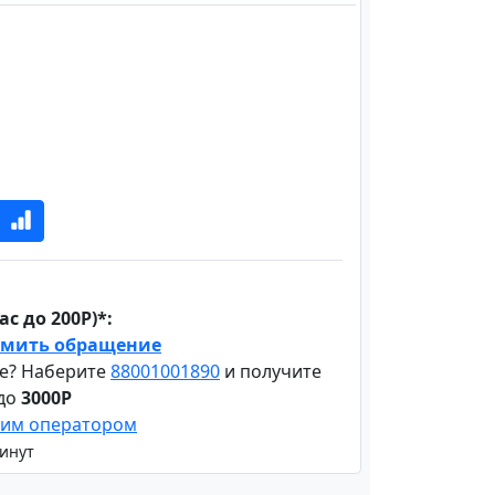
с до 200Р)*:
мить обращение
е? Наберите
88001001890
и получите
 до
3000Р
шим оператором
минут